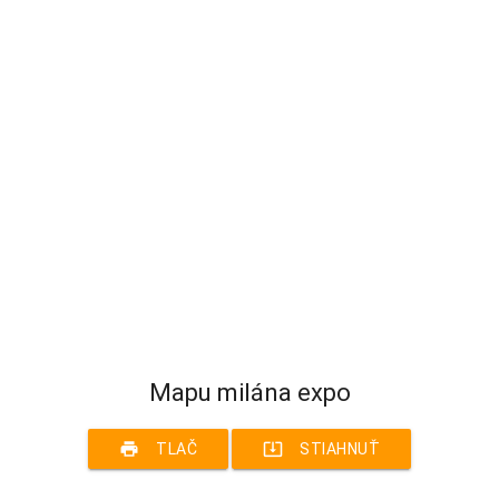
Mapu milána expo
print
system_update_alt
TLAČ
STIAHNUŤ