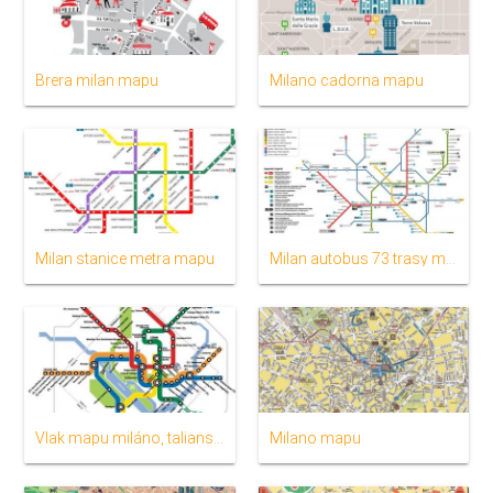
Brera milan mapu
Milano cadorna mapu
Milan stanice metra mapu
Milan autobus 73 trasy mapu
Vlak mapu miláno, taliansko
Milano mapu