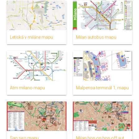
Letiská v miláne mapu
Milan autobus mapu
Atm milano mapu
Malpensa terminál 1, mapu
San siro mapu
Milan hop on hop off autobusová zastávka, mapu