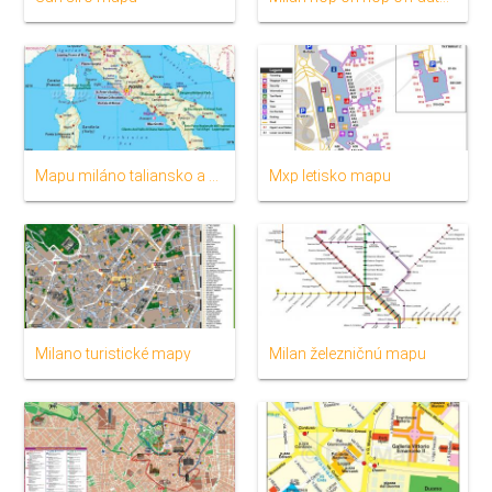
Mapu miláno taliansko a okolí
Mxp letisko mapu
Milano turistické mapy
Milan železničnú mapu