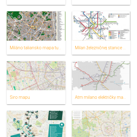
Miláno taliansko mapa turistických
Milan železničnej stanice mapu
Siro mapu
Atm milano električky mapu