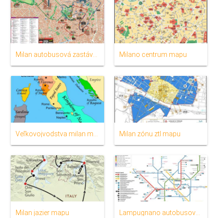
Milan autobusová zastávka, mapu
Milano centrum mapu
Veľkovojvodstva milan mapu
Milan zónu ztl mapu
Milan jazier mapu
Lampugnano autobusovej stanice milan mapu