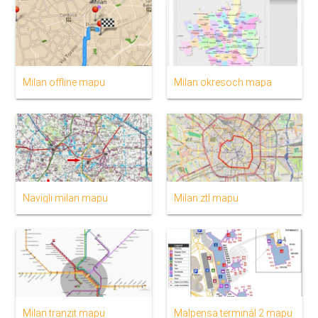
Milan offline mapu
Milan okresoch mapa
Navigli milan mapu
Milan ztl mapu
Milan tranzit mapu
Malpensa terminál 2 mapu